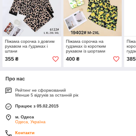
Піжама сорочка з довгим
Піжама сорочка на
Піжа
рукавом на ґудзиках і
гудзиках із коротким
коро
штани
рукавом із шортами
гудз
355
400
385
₴
₴
Про нас
Рейтинг не сформований
Менше 5 відгуків за останній рік
Працює з 05.02.2015
м. Одеса
Одеса, Україна
Контакти