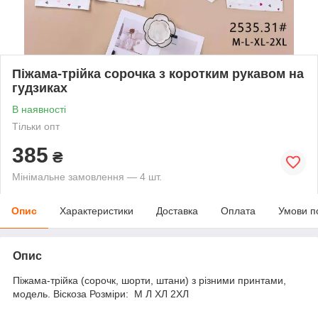
Піжама-трійка сорочка з коротким рукавом на
гудзиках
В наявності
Тільки опт
385
₴
Мінімальне замовлення — 4 шт.
Опис
Характеристики
Доставка
Оплата
Умови п
Опис
Піжама-трійка (сорочк, шорти, штани) з різними принтами,
модель. Віскоза Розміри: М Л ХЛ 2ХЛ