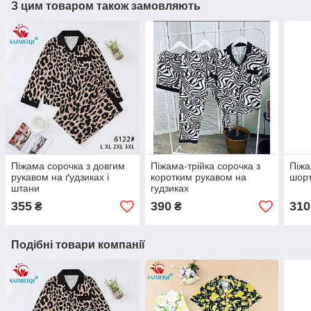
З цим товаром також замовляють
Піжама сорочка з довгим
Піжама-трійка сорочка з
Піжа
рукавом на ґудзиках і
коротким рукавом на
шорт
штани
гудзиках
355
390
310
₴
₴
Подібні товари компанії