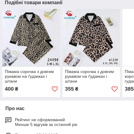
Подібні товари компанії
Піжама сорочка з довгим
Піжама сорочка з довгим
Піжа
рукавом на ґудзиках і
рукавом на ґудзиках і
коро
штани
штани
гудз
400
355
385
₴
₴
Про нас
Рейтинг не сформований
Менше 5 відгуків за останній рік