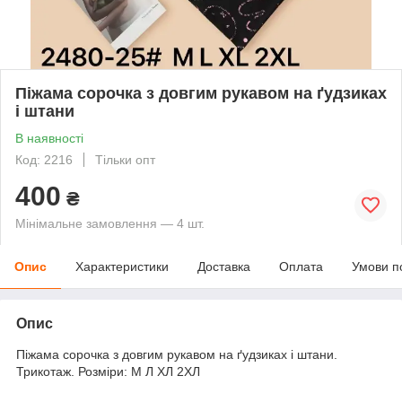
Піжама сорочка з довгим рукавом на ґудзиках
і штани
В наявності
Код: 2216
Тільки опт
400
₴
Мінімальне замовлення — 4 шт.
Опис
Характеристики
Доставка
Оплата
Умови п
Опис
Піжама сорочка з довгим рукавом на ґудзиках і штани.
Трикотаж. Розміри: М Л ХЛ 2ХЛ