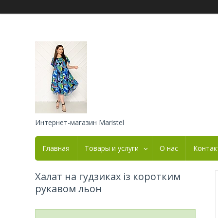
Интернет-магазин Maristel
Главная
Товары и услуги
О нас
Контак
Халат на гудзиках із коротким
рукавом льон